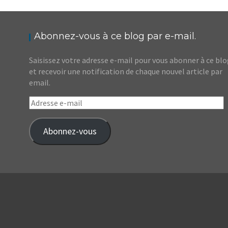
FRANCE // L’AVEYRON, TERRE DE TRADITION
ET D’ÉMOTION
,
Audrey
Blog
Europe
Abonnez-vous à ce blog par e-mail.
Saisissez votre adresse e-mail pour vous abonner à ce bl
et recevoir une notification de chaque nouvel article par
email.
Adresse
e-
mail
Abonnez-vous