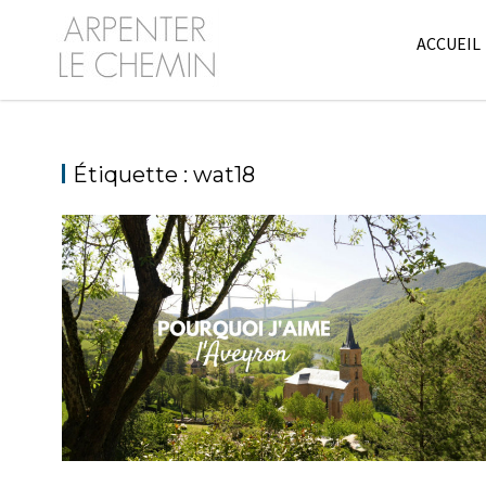
Skip
to
ACCUEIL
content
Étiquette :
wat18