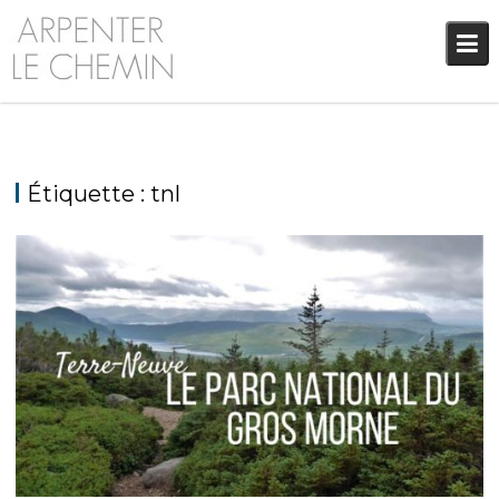
Skip
to
content
Étiquette :
tnl