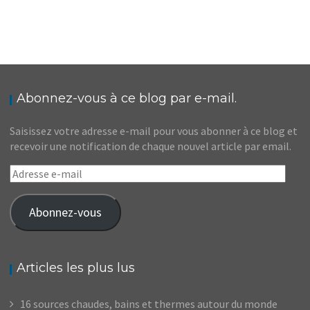
TERRE-NEUVE // QUE VOIR AU PARC NATIONAL
DU GROS-MORNE
,
,
Audrey
Amérique du Nord
Amériques
Blog
Abonnez-vous à ce blog par e-mail.
Saisissez votre adresse e-mail pour vous abonner à ce blog et
recevoir une notification de chaque nouvel article par email.
Adresse
e-
mail
Abonnez-vous
Articles les plus lus
16 sources chaudes, bains et thermes autour du monde