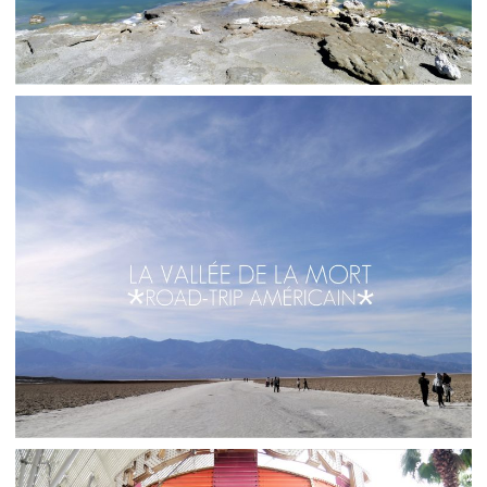
ÉTATS-UNIS // ROAD-TRIP AMÉRICAIN : BALADES
AUTOUR DES LACS DE LA SIERRA NEVADA
,
,
Audrey
Amérique du Nord
Amériques
Blog
ÉTATS-UNIS // ROAD-TRIP AMÉRICAIN : LA
VALLÉE DE LA MORT ET LES ALIENS