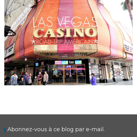
,
,
Audrey
Amérique du Nord
Amériques
Blog
ÉTATS-UNIS // ROAD-TRIP AMÉRICAIN : LAS
VEGAS, LA VILLE QUI NE DORMAIT PAS
,
,
Audrey
Amérique du Nord
Amériques
Blog
Abonnez-vous à ce blog par e-mail.