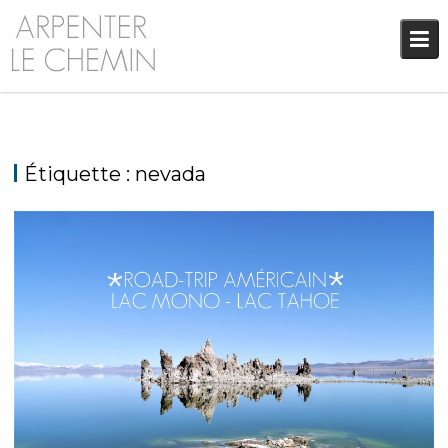
Skip
to
content
Étiquette :
nevada