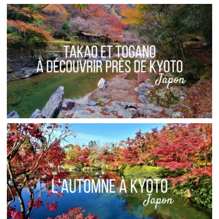
JAPON // FAUT-IL ALLER À OSAKA ?
,
Audrey
Asie
Blog
JAPON // TOGANO ET TAKAO, DEUX VILLAGES À
VISITER PRÈS DE KYOTO
,
Audrey
Asie
Blog