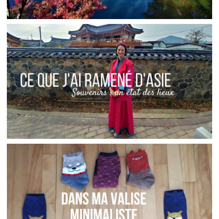
JAPON // OÙ ADMIRER LES MOMIJI À KYOTO
,
Audrey
Asie
Blog
ASIE // CE QUE J’AI RAMENÉ DE CORÉE ET DU
JAPON
,
,
Audrey
Asie
Blog
Réflexions