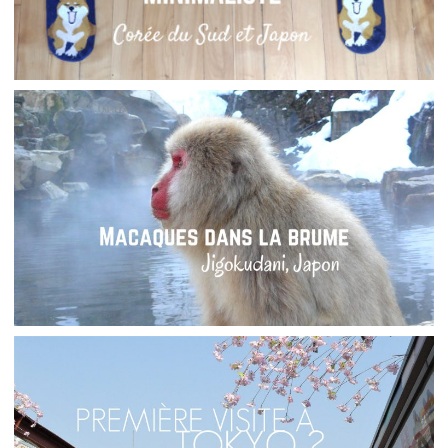
ASIE // DANS MA VALISE MINIMALISTE POUR LA
CORÉE ET LE JAPON
Audrey
Blog
JAPON // JIGOKUDANI, CHEZ LES MACAQUES
DES NEIGES
,
Audrey
Asie
Blog