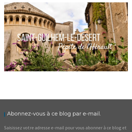
FRANCE // UN ROAD-TRIP EN OCCITANIE, ENTRE
AVEYRON ET HÉRAULT
,
Audrey
Blog
Europe
FRANCE // SAINT-GUILHEM-LE-DÉSERT, À
VISITER DANS L’HÉRAULT
,
Audrey
Blog
Europe
Abonnez-vous à ce blog par e-mail.
Saisissez votre adresse e-mail pour vous abonner à ce blog et