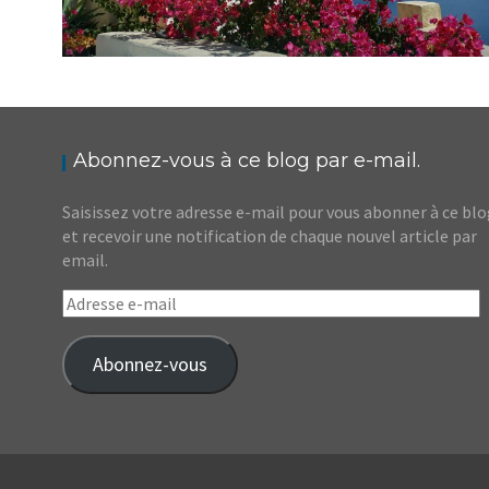
GRÈCE // DIX JOURS ENTRE GRÈCE
CONTINENTALE ET SANTORIN
,
Audrey
Blog
Europe
Abonnez-vous à ce blog par e-mail.
Saisissez votre adresse e-mail pour vous abonner à ce bl
et recevoir une notification de chaque nouvel article par
email.
Adresse
e-
mail
Abonnez-vous