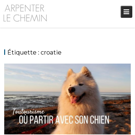
Skip
to
content
Étiquette :
croatie