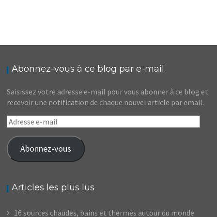
CONSEILS // IDÉES DE DESTINATIONS POUR
VOYAGER AVEC SON CHIEN
,
,
Audrey
Amérique du Nord
Amériques
,
Blog
Europe
Abonnez-vous à ce blog par e-mail.
Saisissez votre adresse e-mail pour vous abonner à ce blog et
recevoir une notification de chaque nouvel article par email.
Adresse
e-
mail
Abonnez-vous
Articles les plus lus
16 sources chaudes, bains et thermes autour du monde