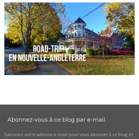
ÉTATS-UNIS // QUE FAIRE EN DEUX JOURS À
BOSTON
,
,
Audrey
Amérique du Nord
Amériques
Blog
ÉTATS-UNIS // ITINÉRAIRE DE ROAD-TRIP
D’AUTOMNE EN NOUVELLE-ANGLETERRE
,
,
Audrey
Amérique du Nord
Amériques
Blog
Abonnez-vous à ce blog par e-mail.
Saisissez votre adresse e-mail pour vous abonner à ce blog et