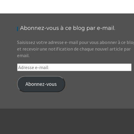
NOUVEAU-BRUNSWICK // BALADE AU FUNDY
PARKWAY
,
,
Audrey
Amérique du Nord
Amériques
Blog
Abonnez-vous à ce blog par e-mail.
Saisissez votre adresse e-mail pour vous abonner à ce bl
et recevoir une notification de chaque nouvel article par
email.
Adresse
e-
mail
Abonnez-vous