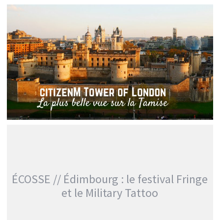
LONDRES // BALADE LITTÉRAIRE DE HARRY
POTTER À SHERLOCK HOLMES
Audrey
Europe
ROYAUME-UNI // CITIZENM TOWER OF LONDON,
HÔTEL TENDANCE À LONDRES
Audrey
Blog
ÉCOSSE // Édimbourg : le festival Fringe
et le Military Tattoo