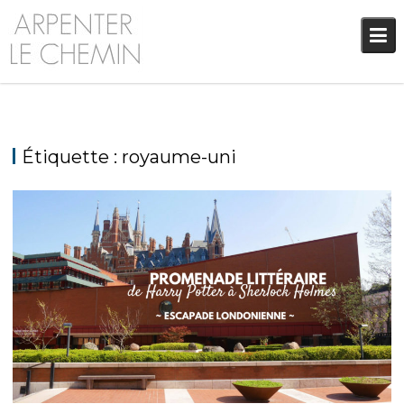
Skip
to
content
Étiquette :
royaume-uni