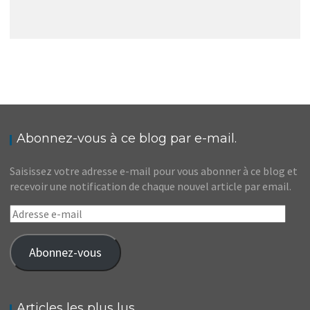
ÉCOSSE // ÉDIMBOURG : LE FESTIVAL FRINGE ET
LE MILITARY TATTOO
,
Audrey
Blog
Europe
Abonnez-vous à ce blog par e-mail.
Saisissez votre adresse e-mail pour vous abonner à ce blog et
recevoir une notification de chaque nouvel article par email.
Adresse
e-
mail
Abonnez-vous
Articles les plus lus