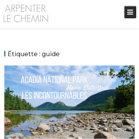
Skip
to
content
Étiquette :
guide