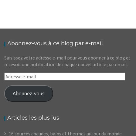
MAINE // CINQ INCONTOURNABLES D’ACADIA
NATIONAL PARK
,
,
Audrey
Amérique du Nord
Amériques
Blog
Abonnez-vous à ce blog par e-mail.
Saisissez votre adresse e-mail pour vous abonner à ce blog et
recevoir une notification de chaque nouvel article par email.
Adresse
e-
mail
Abonnez-vous
Articles les plus lus
16 sources chaudes, bains et thermes autour du monde