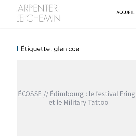
Skip
to
ACCUEIL
content
Étiquette :
glen coe
ÉCOSSE // Édimbourg : le festival Frin
et le Military Tattoo