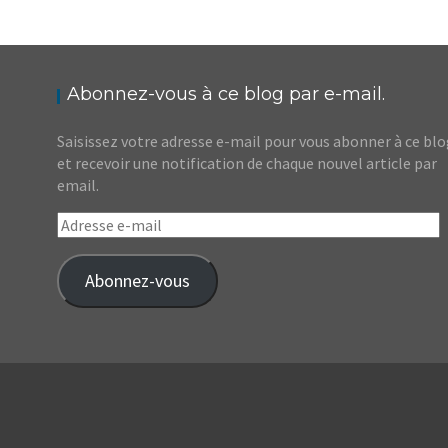
ÉCOSSE // ÉDIMBOURG : LE FESTIVAL FRINGE
ET LE MILITARY TATTOO
,
Audrey
Blog
Europe
Abonnez-vous à ce blog par e-mail.
Saisissez votre adresse e-mail pour vous abonner à ce bl
et recevoir une notification de chaque nouvel article par
email.
Adresse
e-
mail
Abonnez-vous