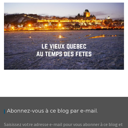
QUÉBEC // LES TRENTE-SIX VUES DU CHÂTEAU
FRONTENAC (OU PRESQUE)
,
,
Audrey
Amérique du Nord
Amériques
Blog
QUÉBEC // LE VIEUX QUÉBEC AU TEMPS DES
FÊTES
,
,
Audrey
Amérique du Nord
Amériques
Blog
Abonnez-vous à ce blog par e-mail.
Saisissez votre adresse e-mail pour vous abonner à ce blog et