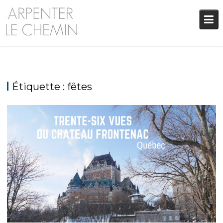
Skip
to
content
Étiquette :
fêtes