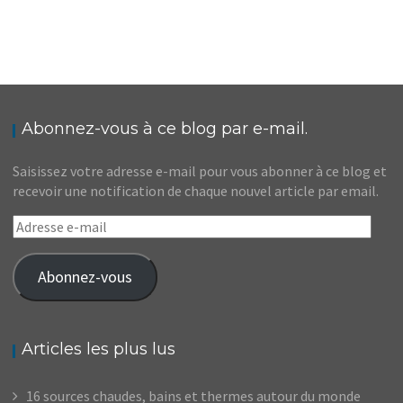
CANADA // DÉCOUVREZ HALLOWEEN À LA
CANADIENNE
,
,
Audrey
Amérique du Nord
Amériques
Blog
Abonnez-vous à ce blog par e-mail.
Saisissez votre adresse e-mail pour vous abonner à ce blog et
recevoir une notification de chaque nouvel article par email.
Adresse
e-
mail
Abonnez-vous
Articles les plus lus
16 sources chaudes, bains et thermes autour du monde