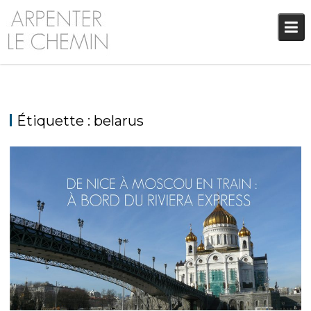
Skip
to
content
Étiquette :
belarus