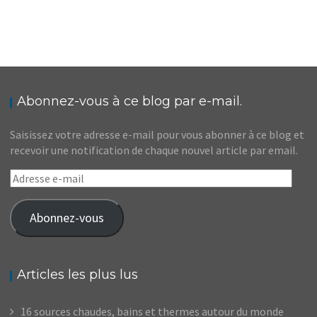
EUROPE // LE JOUR OÙ J’AI PRIS LE TRAIN POUR
MOSCOU
,
Audrey
Blog
Europe
Abonnez-vous à ce blog par e-mail.
Saisissez votre adresse e-mail pour vous abonner à ce blog et
recevoir une notification de chaque nouvel article par email.
Adresse
e-
mail
Abonnez-vous
Articles les plus lus
16 sources chaudes, bains et thermes autour du monde