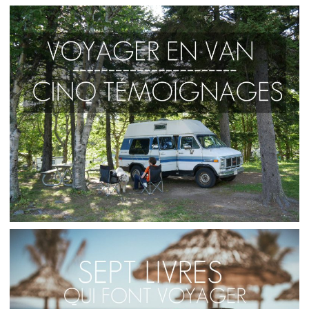
RÉFLEXION // DIX BLOGS DE VOYAGEUSES AU
FÉMININ
,
Audrey
Blog
Réflexions
VOYAGER EN VAN : IDÉES ET ASTUCES DE
VOYAGEURS
,
Audrey
Blog
Élucubrations