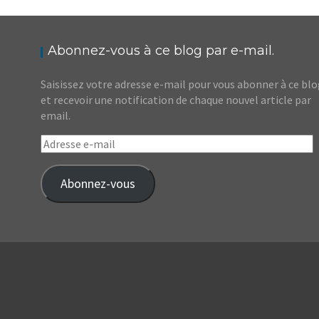
INCONTOURNABLES, 2ÈME PARTIE
,
,
Audrey
Amérique latine
Amériques
Blog
Abonnez-vous à ce blog par e-mail.
Saisissez votre adresse e-mail pour vous abonner à ce bl
et recevoir une notification de chaque nouvel article par
email.
Adresse
e-
mail
Abonnez-vous