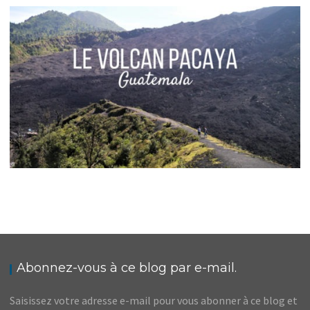
MEXIQUE // ITINÉRAIRE D’UNE SEMAINE DANS
LE YUCATÁN EN SOLO
,
,
Audrey
Amérique latine
Amériques
Blog
GUATEMALA // ANTIGUA : SOUS L’AILE DU
VOLCAN PACAYA
,
,
Audrey
Amérique latine
Amériques
Blog
Abonnez-vous à ce blog par e-mail.
Saisissez votre adresse e-mail pour vous abonner à ce blog et